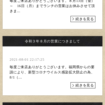
毎度ご来店ありがとうございます。８月13日（金）
～ 16日（月）までランチの営業はお休みさせて頂
きま...
続きを見る
令和３年８月の営業につきまして
2021-08-01 22:17:25
毎度ご来店ありがとうございます。福岡県からの要
請により、新型コロナウイルス感染拡大防止の為、
8/1（...
続きを見る