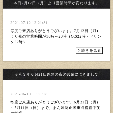
本日7月12日（月）より営業時間が変わります。
2021-07-12 12:21:31
毎度ご来店ありがとうございます。7月12日（月）
より夜の営業時間が18時～23時（O.S22時・ドリン
ク22時3...
続きを見る
令和３年６月21日以降の夜の営業につきまして
2021-06-19 11:30:18
毎度ご来店ありがとうございます。6月21日（月）
～7月11日（日）まで、まん延防止等重点措置中夜