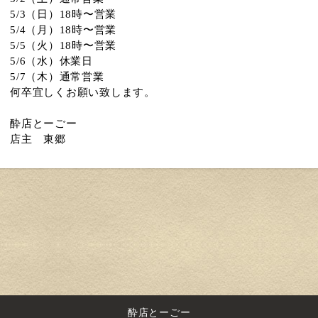
5/3（日）18時〜営業
5/4（月）18時〜営業
5/5（火）18時〜営業
5/6（水）休業日
5/7（木）通常営業
何卒宜しくお願い致します。
酔店とーごー
店主 東郷
酔店とーごー