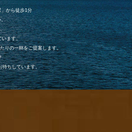
」から徒歩1分
い。
、
ています。
たりの一杯をご提案します。
？
お待ちしています。