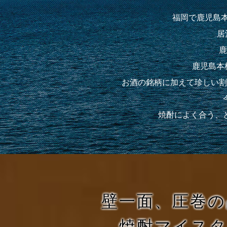
福岡で鹿児島
居
鹿
鹿児島本
お酒の銘柄に加えて珍しい割
焼酎によく合う、
壁一面、圧巻の
焼酎マイス