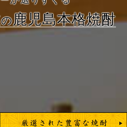
種
鹿児島本格焼酎
の