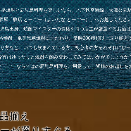
本格焼酎と鹿児島料理を楽しむなら、地下鉄空港線「大濠公園駅
酒屋「酔店 とーごー（よいだな とーごー）」へお越しくださ
児島出身、焼酎マイスターの資格を持つ店主が厳選するお酒は
格焼酎・奄美黒糖焼酎にこだわり、常時200種類以上取り揃え
り方など、いつも飲まれている方、初心者の方それぞれにぴっ
今宵はゆったりと焼酎を酌み交わしてみてはいかがでしょうか
とーごーならではの鹿児島料理をご用意して、皆様のお越しを
品揃え
ターが選りすぐる