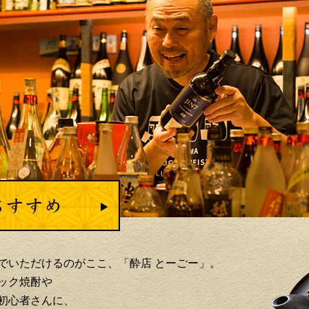
でいただけるのがここ、「酔店 とーごー」。
ック焼酎や
初心者さんに、